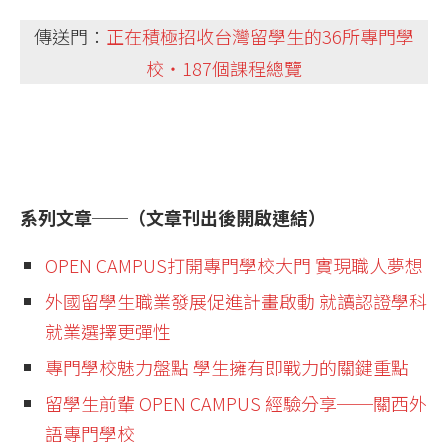
傳送門：
正在積極招收台灣留學生的36所專門學
校・187個課程總覽
系列文章──（文章刊出後開啟連結）
OPEN CAMPUS打開專門學校大門 實現職人夢想
外國留學生職業發展促進計畫啟動 就讀認證學科
就業選擇更彈性
專門學校魅力盤點 學生擁有即戰力的關鍵重點
留學生前輩 OPEN CAMPUS 經驗分享──關西外
語專門學校