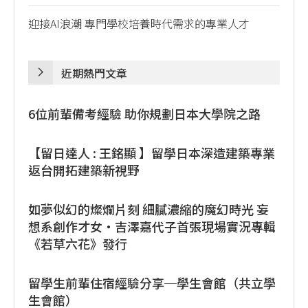
迎接AI浪潮 專門學校培養時代需求的專業人才
近期熱門文章
6位前輩備考經驗 助你規劃日本大學院之路
【留日達人 : 王銘顯 】留學日本深造建築專業
返台開拓建築新視野
如夢似幻的燦爛片刻 細膩濃縮的魔幻時光 妄
想系創作才女・吉澤嘉代子首張現場實況專輯
《若草六花》發行
留學生前輩住宿經驗分享─學生會館（共立學
生會館）