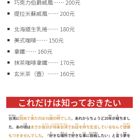
巧克力伯爵戚風…… 200元
提拉米蘇戚風…… 200元
北海道生乳捲…… 180元
美式咖啡…… 150元
拿鐵…… 160元
抹茶咖啡拿鐵…… 170元
玄米茶（壺）…… 160元
これだけは知っておきたい