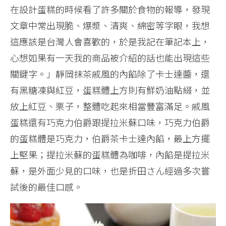
在設計蛋糕的時候看了許多關於食物的報導，發現
文章中常出現脆、爆漿、清爽、綿密等字眼，我想
這應該是台灣人會喜歡的，於是我記在筆記本上，
心想如果有一天我的商品被介紹的話也能出現這些
關鍵字。」靜岡抹茶戚風的內餡除了卡士達醬，還
有黑糖凍與紅豆，蛋糕體上方則有鮮奶油點綴，並
放上紅豆、栗子，整體吃起來相當豐富滿足。戚風
蛋糕還有巧克力伯爵跟提拉米蘇口味，巧克力伯爵
的蛋糕體是巧克力，伯爵茶卡士達內餡，最上方擺
上堅果；提拉米蘇的蛋糕體為咖啡，內餡是提拉米
蘇，是外面少見的口味，也是折田さん經過多次嘗
試後的最佳口感。