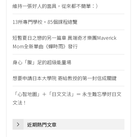
維持一張好人的面具，從來都不簡單：）
13所專門學校・85個課程總覽
短暫夏日之戀的另一篇章 異端奇才樂團Maverick
Mom全新單曲《蟬時雨》發行
身心「腹」足的超級能量場
想要申請日本大學院 寄給教授的第一封信成關鍵
「心智地圖」＋「日文文法」＝ 永生難忘學好日文
文法！
近期熱門文章