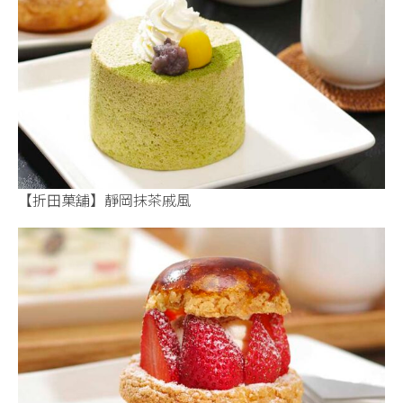
【折田菓舖】靜岡抹茶戚風