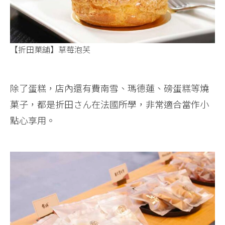
【折田菓舖】草莓泡芙
除了蛋糕，店內還有費南雪、瑪德蓮、磅蛋糕等燒
菓子，都是折田さん在法國所學，非常適合當作小
點心享用。