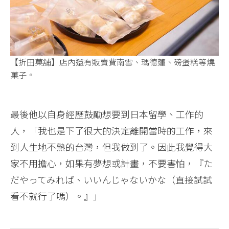
【折田菓舖】店內還有販賣費南雪、瑪德蓮、磅蛋糕等燒
菓子。
最後他以自身經歷鼓勵想要到日本留學、工作的
人，「我也是下了很大的決定離開當時的工作，來
到人生地不熟的台灣，但我做到了。因此我覺得大
家不用擔心，如果有夢想或計畫，不要害怕，『た
だやってみれば、いいんじゃないかな（直接試試
看不就行了嗎）。』」