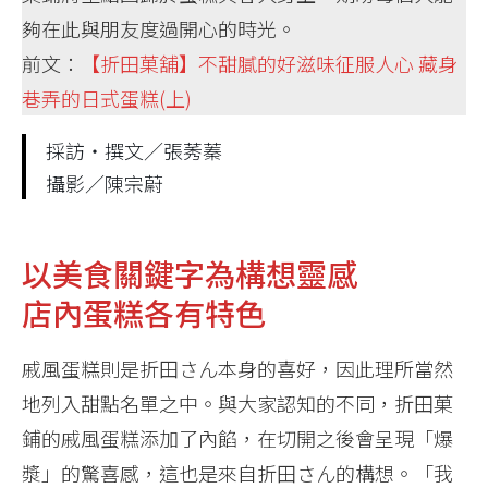
夠在此與朋友度過開心的時光。
前文：
【折田菓舖】不甜膩的好滋味征服人心 藏身
巷弄的日式蛋糕(上)
採訪‧撰文／張莠蓁
攝影／陳宗蔚
以美食關鍵字為構想靈感
店內蛋糕各有特色
戚風蛋糕則是折田さん本身的喜好，因此理所當然
地列入甜點名單之中。與大家認知的不同，折田菓
鋪的戚風蛋糕添加了內餡，在切開之後會呈現「爆
漿」的驚喜感，這也是來自折田さん的構想。「我