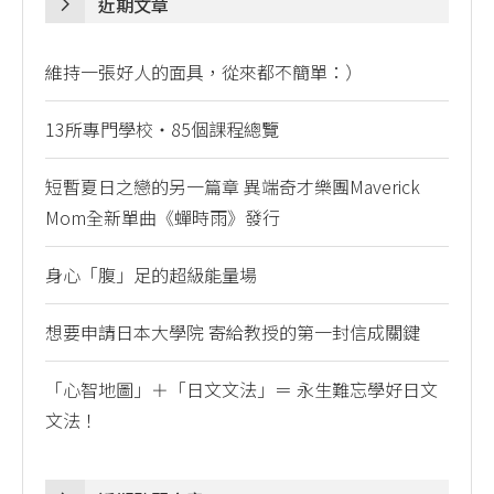
近期文章
維持一張好人的面具，從來都不簡單：）
13所專門學校・85個課程總覽
短暫夏日之戀的另一篇章 異端奇才樂團Maverick
Mom全新單曲《蟬時雨》發行
身心「腹」足的超級能量場
想要申請日本大學院 寄給教授的第一封信成關鍵
「心智地圖」＋「日文文法」＝ 永生難忘學好日文
文法！