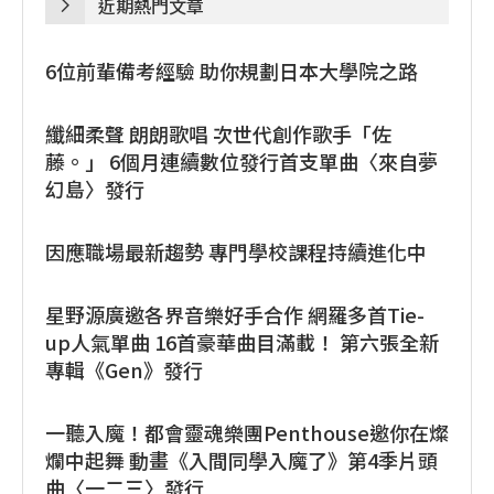
近期熱門文章
6位前輩備考經驗 助你規劃日本大學院之路
纖細柔聲 朗朗歌唱 次世代創作歌手「佐
藤。」 6個月連續數位發行首支單曲〈來自夢
幻島〉發行
因應職場最新趨勢 專門學校課程持續進化中
星野源廣邀各界音樂好手合作 網羅多首Tie-
up人氣單曲 16首豪華曲目滿載！ 第六張全新
專輯《Gen》發行
一聽入魔！都會靈魂樂團Penthouse邀你在燦
爛中起舞 動畫《入間同學入魔了》第4季片頭
曲〈一二三〉發行