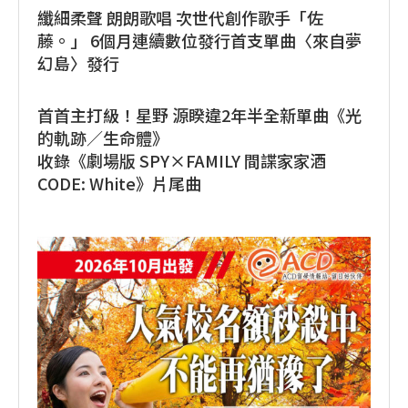
纖細柔聲 朗朗歌唱 次世代創作歌手「佐
藤。」 6個月連續數位發行首支單曲〈來自夢
幻島〉發行
首首主打級！星野 源睽違2年半全新單曲《光
的軌跡／生命體》
收錄《劇場版 SPY×FAMILY 間諜家家酒
CODE: White》片尾曲