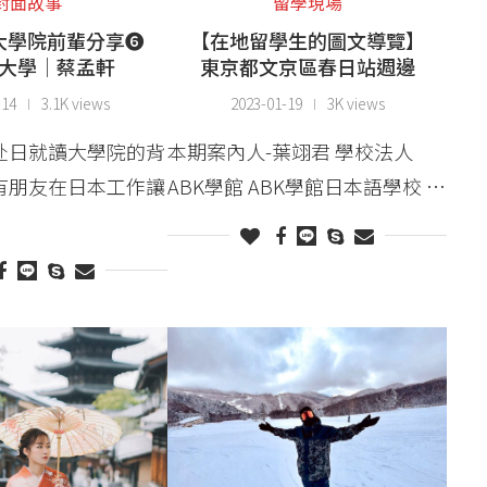
封面故事
留學現場
大學院前輩分享❻
【在地留學生的圖文導覽】
大學│蔡孟軒
東京都文京區春日站週邊
-14
3.1K views
2023-01-19
3K views
赴日就讀大學院的背
本期案內人-葉翊君 學校法人
有朋友在日本工作讓
ABK學館 ABK學館日本語學校 …