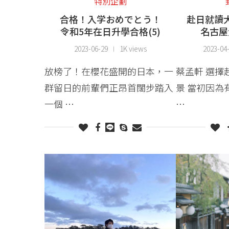
特別企劃
合格！入学おめでとう！
赴日就讀
令和5年在日升學合格(5)
名古屋
2023-06-29
1K views
2023-04
放榜了！在櫻花盛開的日本，一
蔡孟軒 選擇
群留日的前輩們正昂首闊步踏入
景 當初因為
一個 …
…