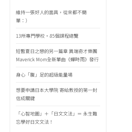
維持一張好人的面具，從來都不簡
單：）
13所專門學校・85個課程總覽
短暫夏日之戀的另一篇章 異端奇才樂團
Maverick Mom全新單曲《蟬時雨》發行
身心「腹」足的超級能量場
想要申請日本大學院 寄給教授的第一封
信成關鍵
「心智地圖」＋「日文文法」＝ 永生難
忘學好日文文法！