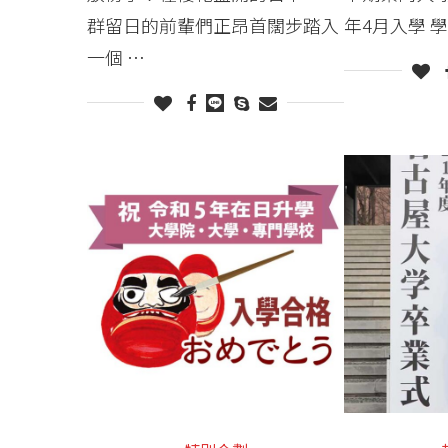
群留日的前輩們正昂首闊步踏入
年4月入學 學
一個 …