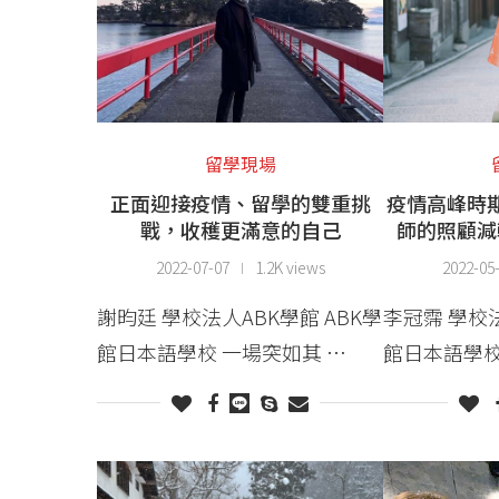
留學現場
正面迎接疫情、留學的雙重挑
疫情高峰時
戰，收穫更滿意的自己
師的照顧減
2022-07-07
1.2K views
2022-05
謝昀廷 學校法人ABK學館 ABK學
李冠霈 學校法
館日本語學校 一場突如其 …
館日本語學校