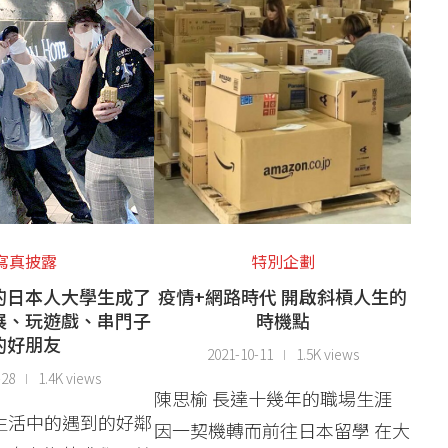
寫真披露
特別企劃
的日本人大學生成了
疫情+網路時代 開啟斜槓人生的
展、玩遊戲、串門子
時機點
的好朋友
2021-10-11
1.5K views
-28
1.4K views
陳思榆 長達十幾年的職場生涯
生活中的遇到的好鄰
因一契機轉而前往日本留學 在大