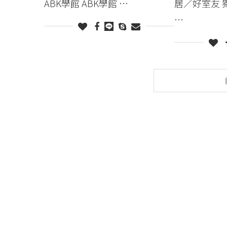
ABK學館 ABK學館 …
居／好室友 
…