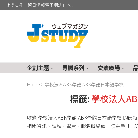
ようこそ「留日情報電子網誌」へ！
企劃主題
專欄系列
交流廣場
Home
>
學校法人ABK學館 ABK學館日本語學校
標籤:
學校法人AB
收錄 學校法人ABK學館 ABK學館日本語學校 的
相關資訊、課程、學費、報名聯絡處，請點擊 J’ST