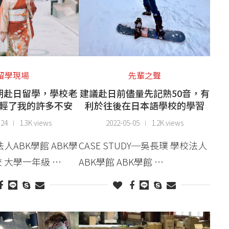
留學現場
先輩之聲
期赴日留學，學校老
建議赴日前儘量先記熟50音，有
輕了我的許多不安
利於往後在日本語學校的學習
-24
1.3K views
2022-05-05
1.2K views
人ABK學館 ABK學
CASE STUDY─吳長璞 學校法人
 大學一年級 …
ABK學館 ABK學館 …