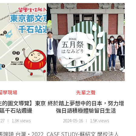
留學現場
先輩之聲
生的圖文導覽】東京
終於踏上夢想中的日本，努力增
區千石站週邊
強日語積極體驗留日生活
-27
1.3K views
2024-05-16
1.5K views
琬琦 台灣・2022
CASE STUDY-蘇紹文 學校法人