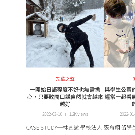
先輩之聲
一開始日語程度不好也無需擔
與學生公寓
心，只要敢開口講自然就會越來
經常一起看
越好
2022-03-10
1.2K views
2022-01
CASE STUDY─林宜諠 學校法人
張育翔 留學