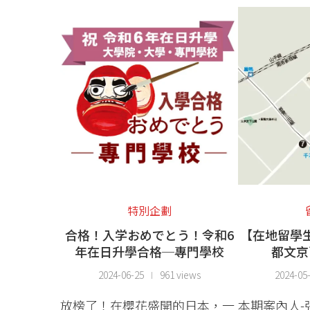
特別企劃
合格！入学おめでとう！令和6
【在地留學
年在日升學合格─專門學校
都文京
2024-06-25
961 views
2024-05
放榜了！在櫻花盛開的日本，一
本期案內人-張