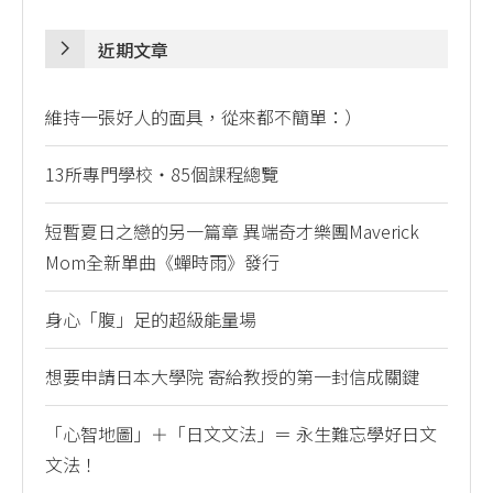
近期文章
維持一張好人的面具，從來都不簡單：）
13所專門學校・85個課程總覽
短暫夏日之戀的另一篇章 異端奇才樂團Maverick
Mom全新單曲《蟬時雨》發行
身心「腹」足的超級能量場
想要申請日本大學院 寄給教授的第一封信成關鍵
「心智地圖」＋「日文文法」＝ 永生難忘學好日文
文法！