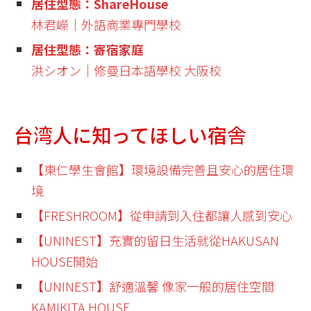
居住型態：ShareHouse
林君嶸│外語商業專門學校
居住型態：寄宿家庭
洪シオン│修曼日本語學校 大阪校
台湾人に知ってほしい宿舎
【東仁學生會館】環境設備完善且安心的居住環
境
【FRESHROOM】從申請到入住都讓人感到安心
【UNINEST】充實的留日生活就從HAKUSAN
HOUSE開始
【UNINEST】舒適溫馨 像家一般的居住空間
KAMIKITA HOUSE