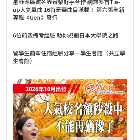
星野源廣邀各界音樂好手合作 網羅多首Tie-
up人氣單曲 16首豪華曲目滿載！ 第六張全新
專輯《Gen》發行
6位前輩備考經驗 助你規劃日本大學院之路
留學生前輩住宿經驗分享─學生會館（共立學
生會館）