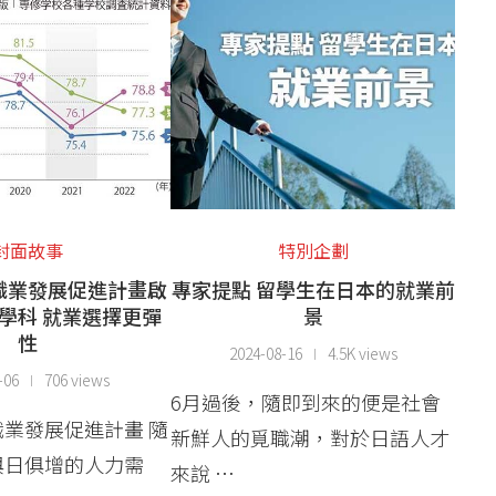
封面故事
特別企劃
職業發展促進計畫啟
專家提點 留學生在日本的就業前
證學科 就業選擇更彈
景
性
2024-08-16
4.5K views
-06
706 views
6月過後，隨即到來的便是社會
業發展促進計畫 隨
新鮮人的覓職潮，對於日語人才
與日俱增的人力需
來說 …