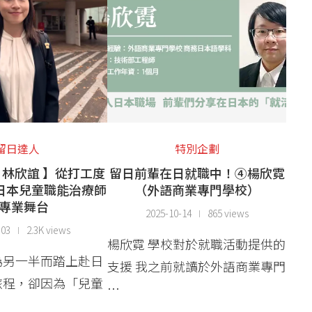
留日達人
特別企劃
: 林欣誼 】從打工度
留日前輩在日就職中！④楊欣霓
日本兒童職能治療師
（外語商業專門學校）
專業舞台
2025-10-14
865 views
-03
2.3K views
楊欣霓 學校對於就職活動提供的
為另一半而踏上赴日
支援 我之前就讀於外語商業專門
旅程，卻因為「兒童
…