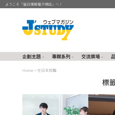
ようこそ「留日情報電子網誌」へ！
企劃主題
專欄系列
交流廣場
Home
>
在日本就職
標籤