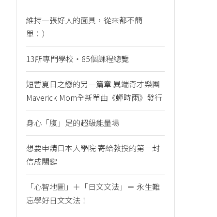
維持一張好人的面具，從來都不簡
單：）
13所專門學校・85個課程總覽
短暫夏日之戀的另一篇章 異端奇才樂團
Maverick Mom全新單曲《蟬時雨》發行
身心「腹」足的超級能量場
想要申請日本大學院 寄給教授的第一封
信成關鍵
「心智地圖」＋「日文文法」＝ 永生難
忘學好日文文法！