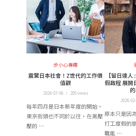
步小心專欄
震驚日本社會！Z世代的工作價
【留日達人 
值觀
假啟程 展開
的
2026-07-06
205 views
2026-02
每年四月是日本新年度的開始，
原本只是因
東京街頭也不同於以往，在黑壓
打工度假的
壓的 …
職能 …