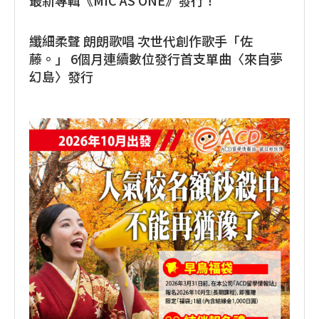
最新專輯《MIC AS ONE》發行！
纖細柔聲 朗朗歌唱 次世代創作歌手「佐
藤。」 6個月連續數位發行首支單曲〈來自夢
幻島〉發行